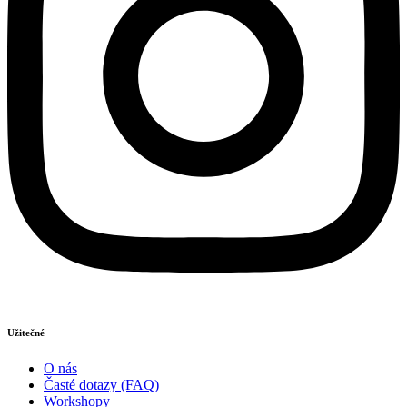
Užitečné
O nás
Časté dotazy (FAQ)
Workshopy